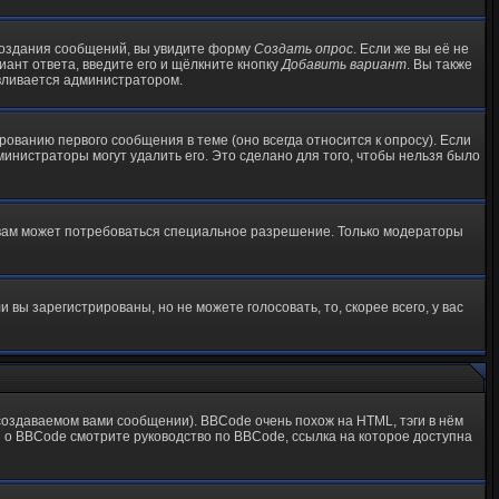
я создания сообщений, вы увидите форму
Создать опрос
. Если же вы её не
иант ответа, введите его и щёлкните кнопку
Добавить вариант
. Вы также
авливается администратором.
ованию первого сообщения в теме (оно всегда относится к опросу). Если
дминистраторы могут удалить его. Это сделано для того, чтобы нельзя было
 вам может потребоваться специальное разрешение. Только модераторы
вы зарегистрированы, но не можете голосовать, то, скорее всего, у вас
оздаваемом вами сообщении). BBCode очень похож на HTML, тэги в нём
й о BBCode смотрите руководство по BBCode, ссылка на которое доступна