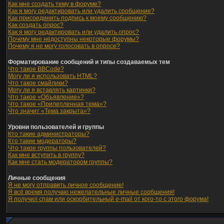
Как мне создать тему в форуме?
Как я могу редактировать или удалить сообщение?
Как присоединить подпись к моему сообщению?
Как создать опрос?
Как я могу редактировать или удалить опрос?
Почему мне недоступны некоторые форумы?
Почему я не могу голосовать в опросе?
Форматирование сообщений и типы создаваемых тем
Что такое BBCode?
Могу ли я использовать HTML?
Что такое смайлики?
Могу ли я вставлять картинки?
Что такое «Объявление»?
Что такое «Прилепленная тема»?
Что значит «Тема закрыта»?
Уровни пользователей и группы
Кто такие администраторы?
Кто такие модераторы?
Что такое группы пользователей?
Как мне вступить в группу?
Как мне стать модератором группы?
Личные сообщения
Я не могу отправить личное сообщение!
Я всё время получаю нежелательные личные сообщения!
Я получил спам или оскорбительный e-mail от кого-то с этого форума!