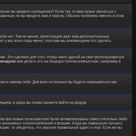
лучае вы увидите сообщение)? Если так, то вам лучше связаться с
равильно ли вы вводите имя и пароль. Обычно проблема именно в этом,
 или нет. Тем не менее, регистрация дает вам дополнительные
т у вас всего пару минут, поэтому мы рекомендуем это сделать.
я. Это сделано для того, чтобы никто другой не смог воспользоваться
омендуем
вам делать это на общедоступном компьютере, например в
ам и самому себе. Для всех остальных вы будете показываться как
укциям, и скоро вы снова сможете войти на форум
чтобы все новые пользователи были активизированы самостоятельно либо
ля анонимных злоупотреблений в форуме. Когда вы завершали процесс
исьмо, то убедитесь, что указали правильный адрес e-mail. Если же вы