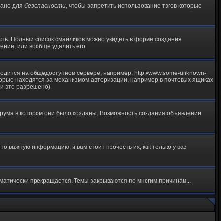
елано для
безопасности
, чтобы запретить использование тэгов которые
русть. Полный список смайликов можно увидеть в форме создания
ение, или вообще удалить его.
ходится на общедоступном сервере, например: http://www.some-unknown-
 которые находятся за механизмом авторизации, например в почтовых ящиках
ли это разрешено).
орума в котором они было созданы. Возможность создания объявлений
 важную информацию, и вам стоит прочесть их, как только у вас
матически прекращается. Темы закрываются по многим причинам...