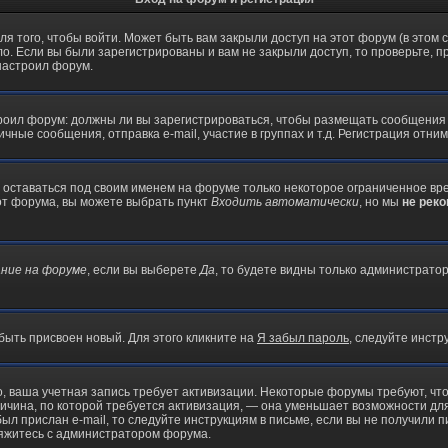
 того, чтобы войти. Может быть вам закрыли доступ на этот форум (в этом с
. Если вы были зарегистрированы и вам не закрыли доступ, то проверьте, п
 настроил форум.
строил форум: должны ли вы зарегистрироваться, чтобы размещать сообщения
ые сообщения, отправка e-mail, участие в группах и т.д. Регистрация отниме
е оставаться под своим именем на форуме только некоторое ограниченное врем
 от форума, вы можете выбрать пункт
Входить автоматически
, но мы
не рек
ние на форуме
, если вы выберете
Да
, то будете видны только администратор
быть присвоен новый. Для этого кликните на
Я забыл пароль
, следуйте инстр
но, ваша учетная запись требует активизации. Некоторые форумы требуют, 
причина, по которой требуется активизация, — она уменьшает возможности д
ыл прислан e-mail, то следуйте инструкциям в письме, если вы не получили п
свяжитесь с администратором форума.