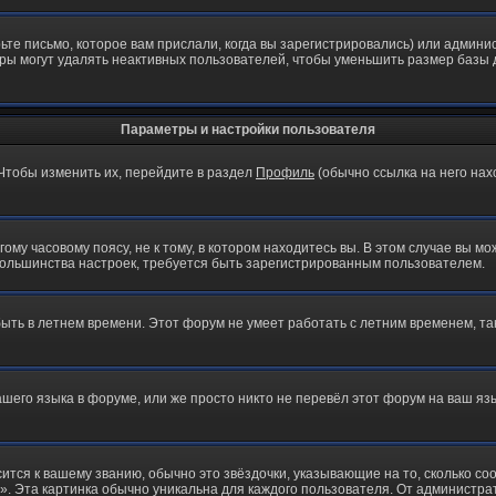
те письмо, которое вам прислали, когда вы зарегистрировались) или админис
ры могут удалять неактивных пользователей, чтобы уменьшить размер базы д
Параметры и настройки пользователя
 Чтобы изменить их, перейдите в раздел
Профиль
(обычно ссылка на него нах
му часовому поясу, не к тому, в котором находитесь вы. В этом случае вы мож
ы большинства настроек, требуется быть зарегистрированным пользователем.
быть в летнем времени. Этот форум не умеет работать с летним временем, та
ашего языка в форуме, или же просто никто не перевёл этот форум на ваш я
ится к вашему званию, обычно это звёздочки, указывающие на то, сколько со
 Эта картинка обычно уникальна для каждого пользователя. От администратор