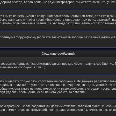
держка аватар, то это решение администраторов, вы можете выяснить у них
я ниже вашего имени в созданном вами сообщении или теме, а так же в ваш
й было написано и чтобы идентифицировать определенных пользователей: н
, чтобы повысить ваше звание, за это модератор или администратор может 
строенную в форум форму (если эта возможность вообще разрешена админист
Создание сообщений
, возможно, придется зарегистрироваться прежде чем отправить сообщение.
вечать на сообщения и т.д.
)
ть и удалять только свои собственные сообщения. Вы можете редактировать 
общению. Если кто-то уже ответил на ваше сообщение, то под ним появится н
ообщение, она также не появляется, если ваше сообщение отредактировал ад
гут удалить сообщение, если на него уже кто-то ответил.
своем профиле. После создания вы должны отметить галочкой пункт
Присоеди
сли отметите соответствующий пункт в вашем профиле (вы сможете отключат