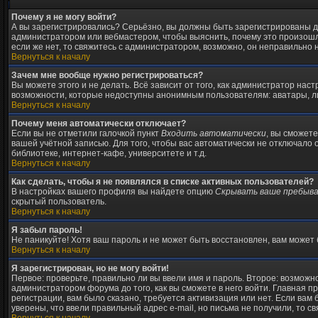
Почему я не могу войти?
А вы зарегистрировались? Серьёзно, вы должны быть зарегистрированы для
администратором или вебмастером, чтобы выяснить, почему это произошло
если же нет, то свяжитесь с администратором, возможно, он неправильно
Вернуться к началу
Зачем мне вообще нужно регистрироваться?
Вы можете этого и не делать. Всё зависит от того, как администратор на
возможности, которые недоступны анонимным пользователям: аватары, личн
Вернуться к началу
Почему меня автоматически отключает?
Если вы не отметили галочкой пункт
Входить автоматически
, вы сможет
вашей учётной записью. Для того, чтобы вас автоматически не отключало
библиотеке, интернет-кафе, университете и т.д.
Вернуться к началу
Как сделать, чтобы я не появлялся в списке активных пользователей?
В настройках вашего профиля вы найдете опцию
Скрывать ваше пребыва
скрытый пользователь.
Вернуться к началу
Я забыл пароль!
Не паникуйте! Хотя ваш пароль и не может быть восстановлен, вам может 
Вернуться к началу
Я зарегистрирован, но не могу войти!
Первое: проверьте, правильно ли вы ввели имя и пароль. Второе: возмож
администратором форума до того, как вы сможете в него войти. Главная 
регистрации, вам было сказано, требуется активизация или нет. Если вам б
уверены, что ввели правильный адрес e-mail, но письма не получили, то 