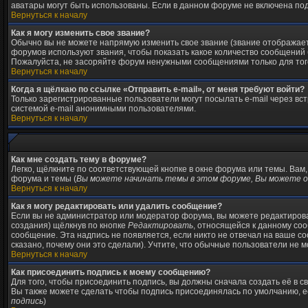
аватары могут быть использованы. Если в данном форуме не включена под
Вернуться к началу
Как я могу изменить свое звание?
Обычно вы не можете напрямую изменить свое звание (звание отображаетс
форумов используют звания, чтобы показать какое количество сообщени
Пожалуйста, не засоряйте форум ненужными сообщениями только для того
Вернуться к началу
Когда я щёлкаю по ссылке «Отправить e-mail», от меня требуют войти?
Только зарегистрированные пользователи могут посылать e-mail через в
системой e-mail анонимными пользователями.
Вернуться к началу
Как мне создать тему в форуме?
Легко, щёлкните по соответствующей кнопке в окне форума или темы. Вам
форума и темы (
Вы можете начинать темы в этом форуме, Вы можете от
Вернуться к началу
Как я могу редактировать или удалить сообщение?
Если вы не администратор или модератор форума, вы можете редактирова
создания) щёлкнув по кнопке
Редактировать
, относящейся к данному со
сообщение. Эта надпись не появляется, если никто не отвечал на ваше с
сказано, почему они это сделали). Учтите, что обычные пользователи не мо
Вернуться к началу
Как присоединить подпись к моему сообщению?
Для того, чтобы присоединить подпись, вы должны сначала создать её в 
Вы также можете сделать чтобы подпись присоединялась по умолчанию, е
подпись
)