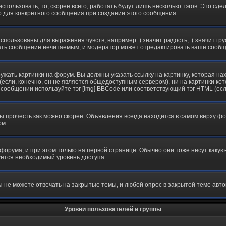
пользовать, то, скорее всего, работать будут лишь несколько тэгов. Это сд
о для конкретного сообщения при создании этого сообщения.
спользованы для выражения чувств, например :) значит радость, :( значит г
елать сообщение нечитаемым, и модератор может отредактировать ваше сообщ
ужать картинки на форум. Вы должны указать ссылку на картинку, которая на
тер (если, конечно, он не является общедоступным сервером), ни на картинки
в сообщении используйте тэг [img] BBCode или соответствующий тэг HTML (ес
прочесть как можно скорее. Объявления всегда находится в самом верху ф
ом.
ума, и при этом только на первой странице. Обычно они тоже несут какую-то
буется необходимый уровень доступа.
 не можете отвечать на закрытые темы, и любой опрос в закрытой теме авто
Уровни пользователей и группы