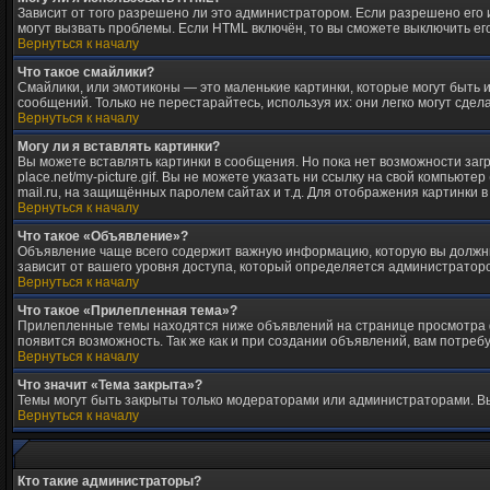
Зависит от того разрешено ли это администратором. Если разрешено его ис
могут вызвать проблемы. Если HTML включён, то вы сможете выключить ег
Вернуться к началу
Что такое смайлики?
Смайлики, или эмотиконы — это маленькие картинки, которые могут быть и
сообщений. Только не перестарайтесь, используя их: они легко могут сд
Вернуться к началу
Могу ли я вставлять картинки?
Вы можете вставлять картинки в сообщения. Но пока нет возможности загр
place.net/my-picture.gif. Вы не можете указать ни ссылку на свой компью
mail.ru, на защищённых паролем сайтах и т.д. Для отображения картинки 
Вернуться к началу
Что такое «Объявление»?
Объявление чаще всего содержит важную информацию, которую вы должны 
зависит от вашего уровня доступа, который определяется администратор
Вернуться к началу
Что такое «Прилепленная тема»?
Прилепленные темы находятся ниже объявлений на странице просмотра фор
появится возможность. Так же как и при создании объявлений, вам потре
Вернуться к началу
Что значит «Тема закрыта»?
Темы могут быть закрыты только модераторами или администраторами. Вы
Вернуться к началу
Кто такие администраторы?