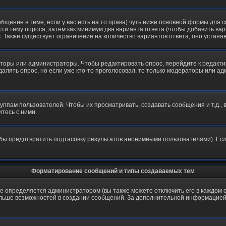
ообщение в теме, если у вас есть на то права) чуть ниже основной формы дл
ести тему опроса, затем как минимум два варианта ответа (чтобы добавить вар
. Также существует ограничение на количество вариантов ответа, оно устан
аторы или администраторы. Чтобы редактировать опрос, перейдите к редактир
далять опрос, но если уже кто-то проголосовал, то только модераторы или а
пам пользователей. Чтобы их просматривать, создавать сообщения и т.д.,
тесь с ними.
бы предотвратить подтасовку результатов анонимными пользователями). Если 
Форматирование сообщений и типы создаваемых тем
определяется администратором (вы также можете отключить его в каждом с
лю больше возможностей в создании сообщений. За дополнительной информацие