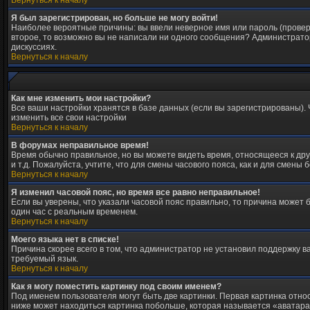
Вернуться к началу
Я был зарегистрирован, но больше не могу войти!
Наиболее вероятные причины: вы ввели неверное имя или пароль (проверь
второе, то возможно вы не написали ни одного сообщения? Администрато
дискуссиях.
Вернуться к началу
Как мне изменить мои настройки?
Все ваши настройки хранятся в базе данных (если вы зарегистрированы).
изменить все свои настройки
Вернуться к началу
В форумах неправильное время!
Время обычно правильное, но вы можете видеть время, относящееся к друго
и т.д. Пожалуйста, учтите, что для смены часового пояса, как и для смен
Вернуться к началу
Я изменил часовой пояс, но время все равно неправильное!
Если вы уверены, что указали часовой пояс правильно, то причина может 
один час с реальным временем.
Вернуться к началу
Моего языка нет в списке!
Причина скорее всего в том, что администратор не установил поддержку в
требуемый язык.
Вернуться к началу
Как я могу поместить картинку под своим именем?
Под именем пользователя могут быть две картинки. Первая картинка относ
ниже может находиться картинка побольше, которая называется «аватара».