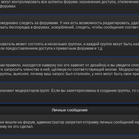
огут контролировать все аспекты форума: назначение доступа, отключение 
 форумах.
жедневно следить за форумами. У них есть возможность редактировать, удал
скать беспорядка в форумах, оскорблений, следить, чтобы сообщения соотве
ватель может состоять в нескольких группах, и каждой группе могут быть 
ли предоставлением доступа к приватным форумам и т.д.
как правило, находится наверху (но это зависит от дизайна) и вы увидите спи
е запросить членство в ней, щёлкнув по соответствующей кнопке. Модератор 
уппы, выясняя, почему ваш запрос был отклонён, у него могут быть свои пр
начают модераторов групп. Если вы заинтересованы в создании группы, то 
Личные сообщения
 не вошли на форум, администратор запретил отправку личных сообщений н
ему он это сделал.