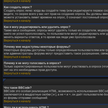
Вернуться к началу
Как создать опрос?
Создать опрос легко: когда вы создаёте тему (или редактируете первое с
видите, то скорее всего у вас нет прав на создание опроса. Вы должны вв
можете установить лимит времени на опрос, 0 означает постоянный опрос
Вернуться к началу
Как я могу редактировать или удалить опрос?
Также как и сообщения, опросы могут удалять только их создатели, модер
никто не успел проголосовать, то пользователи могут редактировать или у
менять варианты ответов, в то время как люди уже проголосовали.
Вернуться к началу
Почему мне недоступны некоторые форумы?
Некоторые форумы доступны только определённым пользователям или груп
или администраторы форума могут предоставить такое разрешение, свяжи
Вернуться к началу
Почему я не могу голосовать в опросе?
Только зарегистрированные пользователи могут участвовать в опросе (что
нет на это необходимых прав доступа.
Вернуться к началу
Что такое BBCode?
BBCode это особая реализация HTML, возможность использования BBCode 
заключаются в квадратные скобки [ и ], а не < и >, он даёт пользовате
из формы отправки сообщений.
Вернуться к началу
Могу ли я использовать HTML?