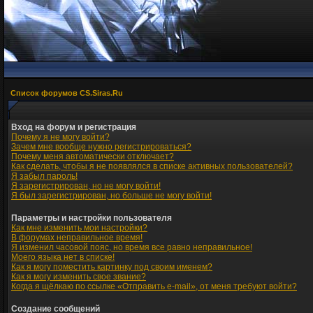
Список форумов CS.Siras.Ru
Вход на форум и регистрация
Почему я не могу войти?
Зачем мне вообще нужно регистрироваться?
Почему меня автоматически отключает?
Как сделать, чтобы я не появлялся в списке активных пользователей?
Я забыл пароль!
Я зарегистрирован, но не могу войти!
Я был зарегистрирован, но больше не могу войти!
Параметры и настройки пользователя
Как мне изменить мои настройки?
В форумах неправильное время!
Я изменил часовой пояс, но время все равно неправильное!
Моего языка нет в списке!
Как я могу поместить картинку под своим именем?
Как я могу изменить свое звание?
Когда я щёлкаю по ссылке «Отправить e-mail», от меня требуют войти?
Создание сообщений