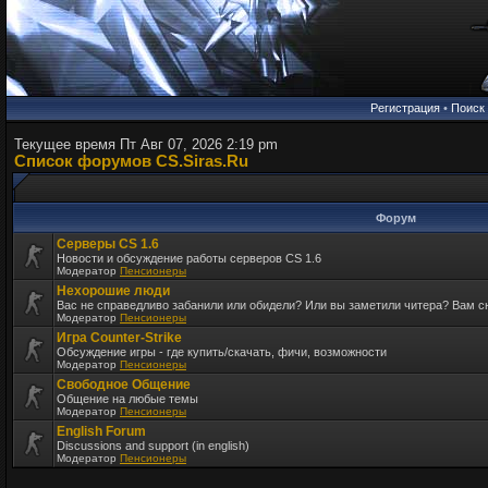
Регистрация
•
Поиск
Текущее время Пт Авг 07, 2026 2:19 pm
Список форумов CS.Siras.Ru
Форум
Серверы CS 1.6
Новости и обсуждение работы серверов CS 1.6
Модератор
Пенсионеры
Нехорошие люди
Вас не справедливо забанили или обидели? Или вы заметили читера? Вам 
Модератор
Пенсионеры
Игра Counter-Strike
Обсуждение игры - где купить/скачать, фичи, возможности
Модератор
Пенсионеры
Свободное Общение
Общение на любые темы
Модератор
Пенсионеры
English Forum
Discussions and support (in english)
Модератор
Пенсионеры