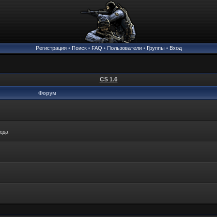
Регистрация
•
Поиск
•
FAQ
•
Пользователи
•
Группы
•
Вход
CS 1.6
Форум
сюда