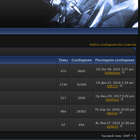
Найти сообщения без ответов
Темы
Сообщения
Последнее сообщение
Сб Окт 09, 2021 2:27 pm
470
8640
NoNekoms
Сб Дек 21, 2019 1:18 am
1740
31506
[WECS]
Ср Июл 05, 2017 6:26 pm
217
3595
HolyFuck
Пт Апр 10, 2026 10:06 pm
984
28302
silencer
Вс Янв 27, 2019 11:38 pm
67
654
delije23
Часовой пояс: GMT + 3