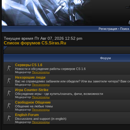
Регистрация
•
Поиск
Текущее время Пт Авг 07, 2026 12:52 pm
Список форумов CS.Siras.Ru
Форум
Серверы CS 1.6
Новости и обсуждение работы серверов CS 1.6
Модератор
Пенсионеры
Нехорошие люди
Вас не справедливо забанили или обидели? Или вы заметили читера? Вам 
Модератор
Пенсионеры
Игра Counter-Strike
Обсуждение игры - где купить/скачать, фичи, возможности
Модератор
Пенсионеры
Свободное Общение
Общение на любые темы
Модератор
Пенсионеры
English Forum
Discussions and support (in english)
Модератор
Пенсионеры