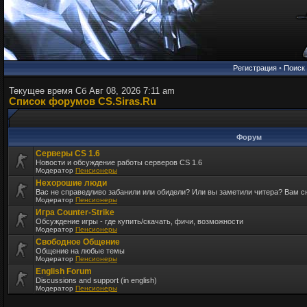
Регистрация
•
Поиск
Текущее время Сб Авг 08, 2026 7:11 am
Список форумов CS.Siras.Ru
Форум
Серверы CS 1.6
Новости и обсуждение работы серверов CS 1.6
Модератор
Пенсионеры
Нехорошие люди
Вас не справедливо забанили или обидели? Или вы заметили читера? Вам 
Модератор
Пенсионеры
Игра Counter-Strike
Обсуждение игры - где купить/скачать, фичи, возможности
Модератор
Пенсионеры
Свободное Общение
Общение на любые темы
Модератор
Пенсионеры
English Forum
Discussions and support (in english)
Модератор
Пенсионеры