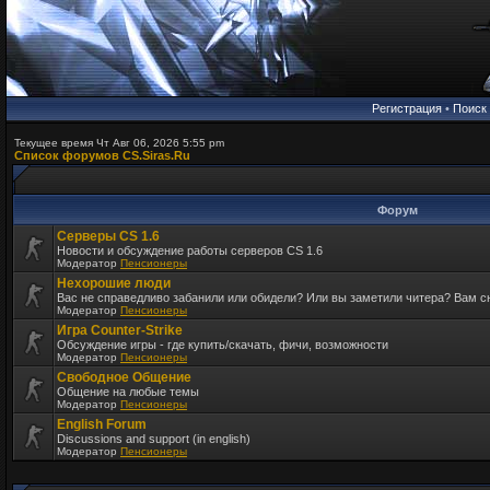
Регистрация
•
Поиск
Текущее время Чт Авг 06, 2026 5:55 pm
Список форумов CS.Siras.Ru
Форум
Серверы CS 1.6
Новости и обсуждение работы серверов CS 1.6
Модератор
Пенсионеры
Нехорошие люди
Вас не справедливо забанили или обидели? Или вы заметили читера? Вам 
Модератор
Пенсионеры
Игра Counter-Strike
Обсуждение игры - где купить/скачать, фичи, возможности
Модератор
Пенсионеры
Свободное Общение
Общение на любые темы
Модератор
Пенсионеры
English Forum
Discussions and support (in english)
Модератор
Пенсионеры