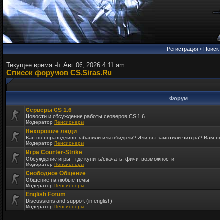
Регистрация
•
Поиск
Текущее время Чт Авг 06, 2026 4:11 am
Список форумов CS.Siras.Ru
Форум
Серверы CS 1.6
Новости и обсуждение работы серверов CS 1.6
Модератор
Пенсионеры
Нехорошие люди
Вас не справедливо забанили или обидели? Или вы заметили читера? Вам 
Модератор
Пенсионеры
Игра Counter-Strike
Обсуждение игры - где купить/скачать, фичи, возможности
Модератор
Пенсионеры
Свободное Общение
Общение на любые темы
Модератор
Пенсионеры
English Forum
Discussions and support (in english)
Модератор
Пенсионеры