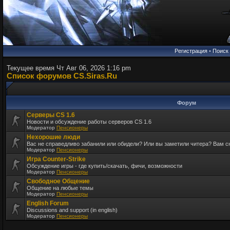
Регистрация
•
Поиск
Текущее время Чт Авг 06, 2026 1:16 pm
Список форумов CS.Siras.Ru
Форум
Серверы CS 1.6
Новости и обсуждение работы серверов CS 1.6
Модератор
Пенсионеры
Нехорошие люди
Вас не справедливо забанили или обидели? Или вы заметили читера? Вам 
Модератор
Пенсионеры
Игра Counter-Strike
Обсуждение игры - где купить/скачать, фичи, возможности
Модератор
Пенсионеры
Свободное Общение
Общение на любые темы
Модератор
Пенсионеры
English Forum
Discussions and support (in english)
Модератор
Пенсионеры