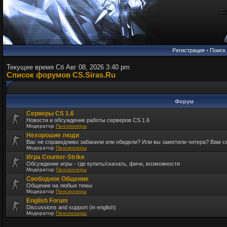
Регистрация
•
Поиск
Текущее время Сб Авг 08, 2026 3:40 pm
Список форумов CS.Siras.Ru
Форум
Серверы CS 1.6
Новости и обсуждение работы серверов CS 1.6
Модератор
Пенсионеры
Нехорошие люди
Вас не справедливо забанили или обидели? Или вы заметили читера? Вам 
Модератор
Пенсионеры
Игра Counter-Strike
Обсуждение игры - где купить/скачать, фичи, возможности
Модератор
Пенсионеры
Свободное Общение
Общение на любые темы
Модератор
Пенсионеры
English Forum
Discussions and support (in english)
Модератор
Пенсионеры