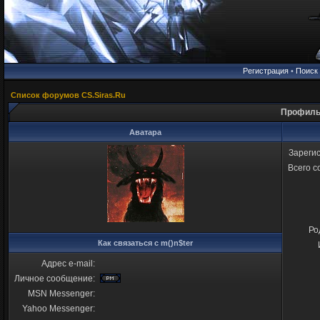
Регистрация
•
Поиск
Список форумов CS.Siras.Ru
Профиль 
Аватара
Зареги
Всего 
Ро
Как связаться с m()n$ter
Адрес e-mail:
Личное сообщение:
MSN Messenger:
Yahoo Messenger: