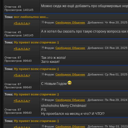
Можно сюда же ещё добавить про общемировые нормы
Ответов: 45
Просмотров: 140145
Тема:
вот любопытно мне...
Форум:
Свободное Общение
Добавлено: Чт Фев 20, 2025
<S.a.n.t.a.>
А я хотел бы сказать про такую сторону вопроса как п
Ответов: 45
Просмотров: 140145
Тема:
Ну привет всем старичкам :)
Форум:
Свободное Общение
Добавлено: Сб Янв 18, 2025
<S.a.n.t.a.>
Так это ж жопа!
Ответов: 87
Просмотров: 89640
Зато какая!
Тема:
Ну привет всем старичкам :)
Форум:
Свободное Общение
Добавлено: Ср Янв 01, 2025
<S.a.n.t.a.>
С Новым Годом
Ответов: 87
Просмотров: 89640
Тема:
Ну привет всем старичкам :)
Форум:
Свободное Общение
Добавлено: Пн Янв 29, 2024
<S.a.n.t.a.>
ohohohoho Merry Christmas!
P.S.
Ответов: 87
Просмотров: 89640
Ну проебался на месяц и что? И ЧТО!?
Тема:
Ну привет всем старичкам :)
Форум:
Свободное Общение
Добавлено: Пт Мар 03, 2023
<S.a.n.t.a.>