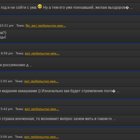
од и не сойти с ума
Ну а тем кто уже поехавший, желаю выздоров� ...
 10:21 pm Тема:
Re: вот любопытно мне...
ов?)
нцы!
 8:59 pm Тема:
вот любопытно мне...
 россиянские д ...
 1:03 am Тема:
вот любопытно мне...
 и киданию какашками )) Изначально как будет стремление погл� ...
 5:43 pm Тема:
вот любопытно мне...
страна конченная, то возникает вопрос зачем жить в таком го ...
 3:09 am Тема:
вот любопытно мне...