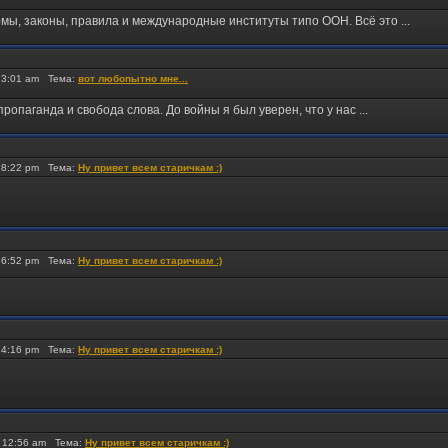
, законы, правила и международные институты типо ООН. Всё это ...
 3:01 am Тема:
вот любопытно мне...
ропаганда и свобода слова. До войны я был уверен, что у нас ...
 8:22 pm Тема:
Ну привет всем старичкам :)
 6:52 pm Тема:
Ну привет всем старичкам :)
 4:16 pm Тема:
Ну привет всем старичкам :)
 12:56 am Тема:
Ну привет всем старичкам :)