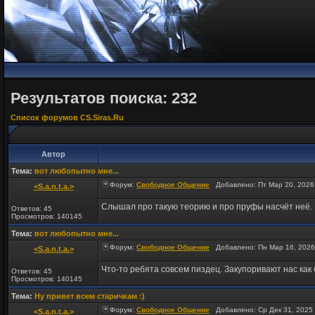
Результатов поиска: 232
Список форумов CS.Siras.Ru
Автор
Тема:
вот любопытно мне...
Форум:
Свободное Общение
Добавлено: Пт Мар 20, 2026
<S.a.n.t.a.>
Слышал про такую теорию и про пруфы насчёт неё. 
Ответов: 45
Просмотров: 140145
Тема:
вот любопытно мне...
Форум:
Свободное Общение
Добавлено: Пн Мар 16, 2026
<S.a.n.t.a.>
Что-то ребята совсем пиздец. Закупоривают нас как 
Ответов: 45
Просмотров: 140145
Тема:
Ну привет всем старичкам :)
Форум:
Свободное Общение
Добавлено: Ср Дек 31, 2025
<S.a.n.t.a.>