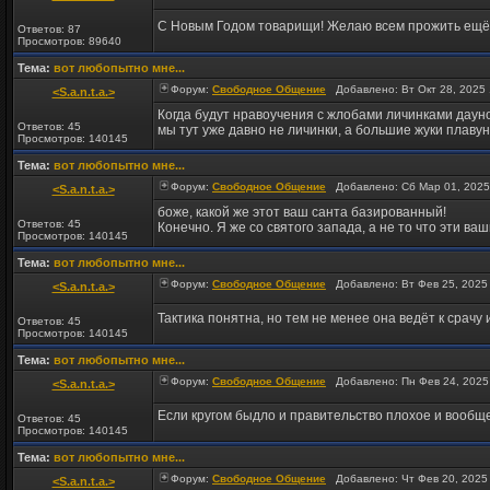
C Новым Годом товарищи! Желаю всем прожить ещё г
Ответов: 87
Просмотров: 89640
Тема:
вот любопытно мне...
Форум:
Свободное Общение
Добавлено: Вт Окт 28, 2025
<S.a.n.t.a.>
Когда будут нравоучения с жлобами личинками даун
Ответов: 45
мы тут уже давно не личинки, а большие жуки плаву
Просмотров: 140145
Тема:
вот любопытно мне...
Форум:
Свободное Общение
Добавлено: Сб Мар 01, 2025
<S.a.n.t.a.>
боже, какой же этот ваш санта базированный!
Ответов: 45
Конечно. Я же со святого запада, а не то что эти ваши
Просмотров: 140145
Тема:
вот любопытно мне...
Форум:
Свободное Общение
Добавлено: Вт Фев 25, 2025
<S.a.n.t.a.>
Тактика понятна, но тем не менее она ведёт к срачу
Ответов: 45
Просмотров: 140145
Тема:
вот любопытно мне...
Форум:
Свободное Общение
Добавлено: Пн Фев 24, 2025
<S.a.n.t.a.>
Если кругом быдло и правительство плохое и вообще 
Ответов: 45
Просмотров: 140145
Тема:
вот любопытно мне...
Форум:
Свободное Общение
Добавлено: Чт Фев 20, 2025
<S.a.n.t.a.>