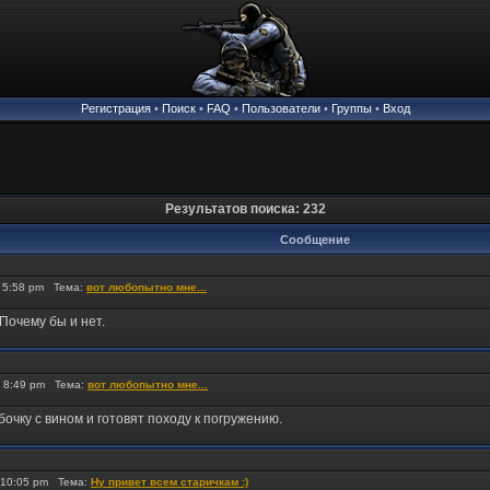
Регистрация
•
Поиск
•
FAQ
•
Пользователи
•
Группы
•
Вход
Результатов поиска: 232
Сообщение
 5:58 pm Тема:
вот любопытно мне...
Почему бы и нет.
 8:49 pm Тема:
вот любопытно мне...
бочку с вином и готовят походу к погружению.
 10:05 pm Тема:
Ну привет всем старичкам :)