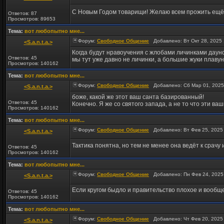
C Новым Годом товарищи! Желаю всем прожить ещё г
Ответов: 87
Просмотров: 89653
Тема:
вот любопытно мне...
Форум:
Свободное Общение
Добавлено: Вт Окт 28, 2025
<S.a.n.t.a.>
Когда будут нравоучения с жлобами личинками даун
Ответов: 45
мы тут уже давно не личинки, а большие жуки плаву
Просмотров: 140162
Тема:
вот любопытно мне...
Форум:
Свободное Общение
Добавлено: Сб Мар 01, 2025
<S.a.n.t.a.>
боже, какой же этот ваш санта базированный!
Ответов: 45
Конечно. Я же со святого запада, а не то что эти ваши
Просмотров: 140162
Тема:
вот любопытно мне...
Форум:
Свободное Общение
Добавлено: Вт Фев 25, 2025
<S.a.n.t.a.>
Тактика понятна, но тем не менее она ведёт к срачу
Ответов: 45
Просмотров: 140162
Тема:
вот любопытно мне...
Форум:
Свободное Общение
Добавлено: Пн Фев 24, 2025
<S.a.n.t.a.>
Если кругом быдло и правительство плохое и вообще 
Ответов: 45
Просмотров: 140162
Тема:
вот любопытно мне...
Форум:
Свободное Общение
Добавлено: Чт Фев 20, 2025
<S.a.n.t.a.>