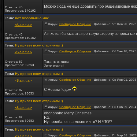
Можно сюда же ещё добавить про общемировые нормы
Ответов: 45
Просмотров: 140162
Тема:
вот любопытно мне...
Форум:
Свободное Общение
Добавлено: Чт Фев 20, 2025
<S.a.n.t.a.>
А я хотел бы сказать про такую сторону вопроса как п
Ответов: 45
Просмотров: 140162
Тема:
Ну привет всем старичкам :)
Форум:
Свободное Общение
Добавлено: Сб Янв 18, 2025
<S.a.n.t.a.>
Так это ж жопа!
Ответов: 87
Просмотров: 89653
Зато какая!
Тема:
Ну привет всем старичкам :)
Форум:
Свободное Общение
Добавлено: Ср Янв 01, 2025
<S.a.n.t.a.>
С Новым Годом
Ответов: 87
Просмотров: 89653
Тема:
Ну привет всем старичкам :)
Форум:
Свободное Общение
Добавлено: Пн Янв 29, 2024
<S.a.n.t.a.>
ohohohoho Merry Christmas!
P.S.
Ответов: 87
Просмотров: 89653
Ну проебался на месяц и что? И ЧТО!?
Тема:
Ну привет всем старичкам :)
Форум:
Свободное Общение
Добавлено: Пт Мар 03, 2023
<S.a.n.t.a.>