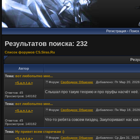
Регистрация
•
Поиск
Результатов поиска: 232
Список форумов CS.Siras.Ru
Резу
Автор
Тема:
вот любопытно мне...
Форум:
Свободное Общение
Добавлено: Пт Мар 20, 2026
<S.a.n.t.a.>
Слышал про такую теорию и про пруфы насчёт неё. 
Ответов: 45
Просмотров: 140162
Тема:
вот любопытно мне...
Форум:
Свободное Общение
Добавлено: Пн Мар 16, 2026
<S.a.n.t.a.>
Что-то ребята совсем пиздец. Закупоривают нас как 
Ответов: 45
Просмотров: 140162
Тема:
Ну привет всем старичкам :)
Форум:
Свободное Общение
Добавлено: Ср Дек 31, 2025
<S.a.n.t.a.>