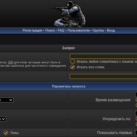
Регистрация
•
Поиск
•
FAQ
•
Пользователи
•
Группы
•
Вход
Запрос
Искать любое слово/поиск с языком з
татах,
OR
для слов, которые могут быть в
качестве шаблона для частичного совпадения.
Искать все слова
Параметры запроса
Время размещения:
Упорядочить по:
Показывать первые
ия
Темы