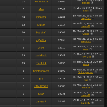
Вт Авг 21, 2018 9:15 pm
Konopanga
24
35105
silencer
Вт Дек 26, 2017 4:08 pm
8
Men
17542
Siras
Вт Июн 27, 2017 4:54 pm
m()n$ter
33
44704
HolyFuck
Вс Май 14, 2017 5:37 pm
12
Mu][@
21817
зачем!?
Пн Май 08, 2017 6:22 pm
10
Marshal)
19609
Olejek
Вт Мар 21, 2017 6:53 pm
3
m()n$ter
12162
HolyFuck
Чт Фев 09, 2017 8:02 pm
3
Akim
12710
Akim
Пт Янв 13, 2017 5:37 pm
13
HolyFuck
19849
HolyFuck
Пн Ноя 14, 2016 9:29 pm
rpeIIIHuk
15
34958
Wac9
Чт Июл 28, 2016 6:24 pm
6
Solotoperown
16598
Solotoperown
Вс Май 22, 2016 2:37 am
4
flint
15033
flint
Пт Мар 11, 2016 7:44 pm
6
KAMAZOFF
16085
Bo dun
Вт Янв 19, 2016 8:06 pm
8
Siras
18335
зачем!?
Сб Ноя 14, 2015 8:44 pm
0
зачем!?
14467
зачем!?