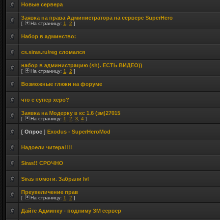
Новые сервера
Заявка на права Администратора на сервере SuperHero
[
На страницу:
1
,
2
]
Набор в админство:
cs.siras.ru/reg сломался
набор в администрацию (sh). ЕСТЬ ВИДЕО))
[
На страницу:
1
,
2
]
Возможные глюки на форуме
что с супер херо?
Заявка на Модерку в кс 1.6 (зм)27015
[
На страницу:
1
,
2
,
3
,
4
]
[ Опрос ]
Exodus - SuperHeroMod
Надоели читера!!!!
Siras!! СРОЧНО
Siras помоги. Забрали lvl
Преувеличение прав
[
На страницу:
1
,
2
]
Дайте Админку - подниму ЗМ сервер