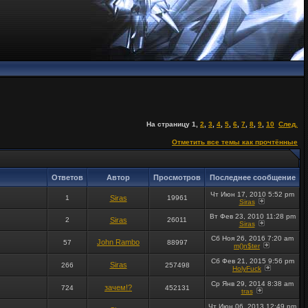
На страницу
1
,
2
,
3
,
4
,
5
,
6
,
7
,
8
,
9
,
10
След.
Отметить все темы как прочтённые
Ответов
Автор
Просмотров
Последнее сообщение
Чт Июн 17, 2010 5:52 pm
1
Siras
19961
Siras
Вт Фев 23, 2010 11:28 pm
2
Siras
26011
Siras
Сб Ноя 26, 2016 7:20 am
John Rambo
57
88997
m()n$ter
Сб Фев 21, 2015 9:56 pm
Siras
266
257498
HolyFuck
Ср Янв 29, 2014 8:38 am
зачем!?
724
452131
tras
Чт Июн 06, 2013 12:49 pm