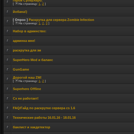
Герои СуперХеро.
[
На страницу:
1
,
2
]
йобана!)
[ Опрос ]
Раскрутка для сервера Zombie Infection
[
На страницу:
1
,
2
,
3
]
Набор в админство:
админка мне!
раскрутка для зм
SuperHero Mod и баланс
GunGame
Дорогой наш ZM!
[
На страницу:
1
,
2
]
Superhero Offline
Сх не работает!
FAQ/Гайд по раскрутке сервера cs 1.6
Технические работы 16.01.16 - 18.01.16
банлист и хакдетектор