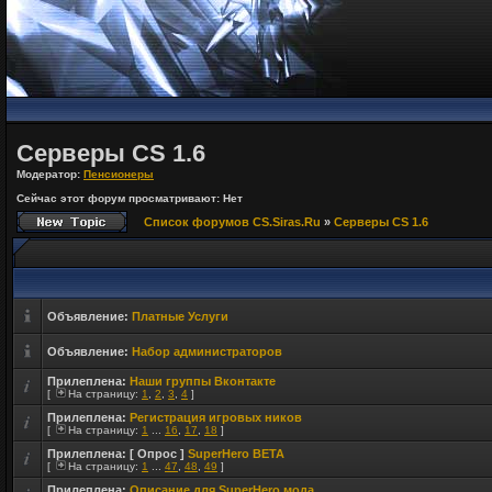
Серверы CS 1.6
Модератор:
Пенсионеры
Сейчас этот форум просматривают: Нет
Список форумов CS.Siras.Ru
»
Серверы CS 1.6
Объявление:
Платные Услуги
Объявление:
Набор администраторов
Прилеплена:
Наши группы Вконтакте
[
На страницу:
1
,
2
,
3
,
4
]
Прилеплена:
Регистрация игровых ников
[
На страницу:
1
...
16
,
17
,
18
]
Прилеплена:
[ Опрос ]
SuperHero BETA
[
На страницу:
1
...
47
,
48
,
49
]
Прилеплена:
Описание для SuperHero мода