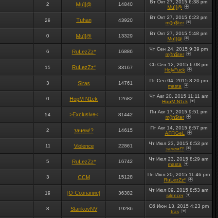
Вт Окт 27, 2015 6:38 pm
2
Mu][@
14840
Mu][@
Вт Окт 27, 2015 6:23 pm
Tuhan
29
43920
m()n$ter
Вт Окт 27, 2015 5:48 pm
0
Mu][@
13329
Mu][@
Чт Сен 24, 2015 9:39 pm
6
RuLezZz*
16886
m()n$ter
Сб Сен 12, 2015 6:08 pm
RuLezZz*
15
33167
HolyFuck
Пт Сен 04, 2015 8:20 pm
3
Siras
14761
masta
Чт Авг 20, 2015 11:11 am
0
HopM N1ck
12682
HopM N1ck
Пн Авг 17, 2015 9:51 pm
>Exclusive<
54
81442
m()n$ter
Пт Авг 14, 2015 6:57 pm
2
зачем!?
14615
AFFiGeL
Чт Июл 23, 2015 6:53 pm
11
Violence
22861
зачем!?
Чт Июл 23, 2015 8:29 am
5
RuLezZz*
16742
masta
Пн Июл 20, 2015 11:46 pm
3
CCM
15128
RuLezZz*
Чт Июл 09, 2015 8:53 am
[О-Сознание]
19
36382
silencer
Сб Июн 13, 2015 4:23 pm
8
StarikovNV
19286
tras