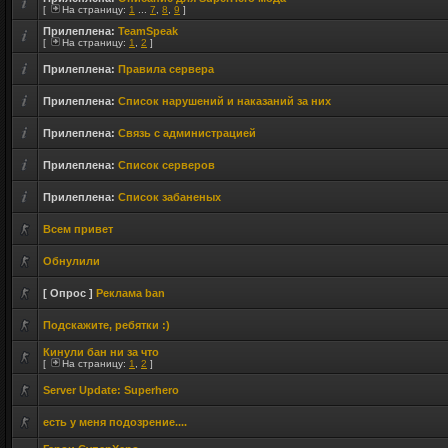
[
На страницу:
1
...
7
,
8
,
9
]
Прилеплена:
TeamSpeak
[
На страницу:
1
,
2
]
Прилеплена:
Правила сервера
Прилеплена:
Список нарушений и наказаний за них
Прилеплена:
Связь с администрацией
Прилеплена:
Список серверов
Прилеплена:
Список забаненых
Всем привет
Обнулили
[ Опрос ]
Реклама ban
Подскажите, ребятки :)
Кинули бан ни за что
[
На страницу:
1
,
2
]
Server Update: Superhero
есть у меня подозрение....