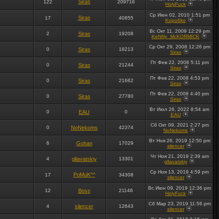
Siras
122
209716
HolyFuck
Ср Июн 02, 2010 1:51 pm
Siras
17
40855
Kopo6ko
Вс Окт 11, 2009 12:29 pm
2
Siras
19208
KeNNy_McKORMICK
Ср Окт 29, 2008 12:26 pm
0
Siras
18213
Siras
Пт Фев 22, 2008 5:11 pm
0
Siras
21244
Siras
Пт Фев 22, 2008 4:53 pm
0
Siras
21662
Siras
Пт Фев 22, 2008 4:40 pm
0
Siras
27780
Siras
Вт Июл 26, 2022 8:54 am
0
EAU
0
EAU
Сб Окт 09, 2021 2:27 pm
0
NoNekoms
42374
NoNekoms
Вт Ноя 26, 2019 12:50 pm
6
Gohan
17029
silencer
Чт Ноя 21, 2019 2:39 am
4
gllavatskiy
13301
gllavatskiy
Ср Ноя 13, 2019 4:59 pm
PoMuK^^
17
34308
silencer
Вс Июн 09, 2019 12:36 pm
12
Boss
21146
HolyFuck
Сб Мар 23, 2019 11:56 pm
4
silencer
12643
silencer