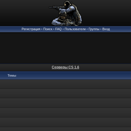
Регистрация
•
Поиск
•
FAQ
•
Пользователи
•
Группы
•
Вход
Серверы CS 1.6
Темы