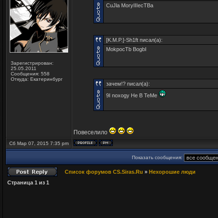
CuJla MoryIIIecTBa
[K.M.P.]-Sh1ft писал(а):
MokpocTb BogbI
Зарегистрирован:
25.05.2011
Сообщения: 558
Откуда: Екатеринбург
зачем!? писал(а):
9I noxogy He B TeMe
Повеселило
Сб Мар 07, 2015 7:35 pm
Показать сообщения:
Список форумов CS.Siras.Ru
»
Нехорошие люди
Страница
1
из
1