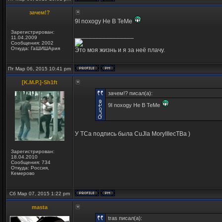
зачем!?
9I noxogy He B TeMe
Зарегистрирован:
_________________
11.04.2009
Сообщения: 2002
Откуда: ГаШИШАрия
Это моя жизнь и я за неё плачу.
Пт Мар 06, 2015 10:41 pm
[K.M.P.]-Sh1ft
зачем!? писал(а):
9I noxogy He B TeMe
У ТСа подпись была CuJla MoryIIIecTBa )
Зарегистрирован:
18.04.2010
Сообщения: 734
Откуда: Россия,
Кемерово
Сб Мар 07, 2015 1:22 pm
masta
tras писал(а):