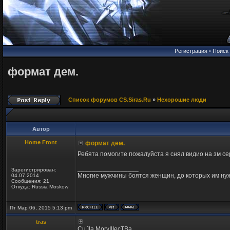
Регистрация
•
Поиск
формат дем.
Список форумов CS.Siras.Ru
»
Нехорошие люди
Автор
Home Front
формат дем.
Ребята помогите пожалуйста я снял видио на зм 
_________________
Зарегистрирован:
Многие мужчины боятся женщин, до которых им ну
04.07.2014
Сообщения: 21
Откуда: Russia Moskow
Пт Мар 06, 2015 5:13 pm
tras
CuJla MoryIIIecTBa