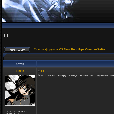
ГГ
Список форумов CS.Siras.Ru
»
Игра Counter-Strike
Автор
masta
ГГ
Там ГГ лежит, в игру заходит, но не распределяет п
Зарегистрирован:
25.05.2011