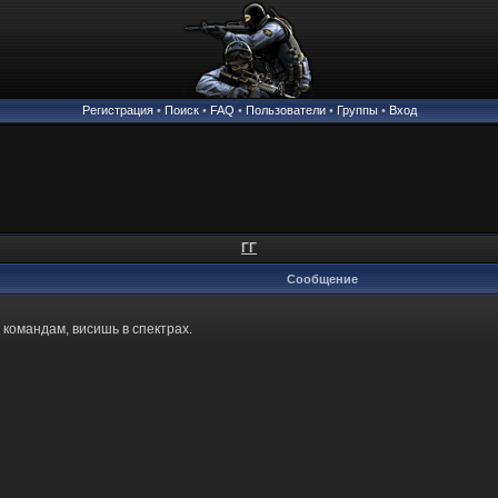
Регистрация
•
Поиск
•
FAQ
•
Пользователи
•
Группы
•
Вход
ГГ
Сообщение
о командам, висишь в спектрах.