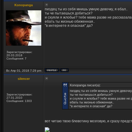
Konopanga
пиздец ты из себя мнишь умную девочку, я ебал..
ты че пытаешься добиться?
и схуяли я жлобье? тебе мама разве не рассказала
ебать ты жизнью обиженная..
"в интернете я опасная" да?
Зарегистрирован:
20.03.2018
Сообщения: 7
Вс Апр 01, 2018 7:29 pm
silencer
Konopanga писал(а):
пиздец ты из себя мнишь умную девочку,
Зарегистрирован:
ты че пытаешься добиться?
27.01.2010
и схуяли я жлобье? тебе мама разве не 
Сообщения: 1303
ебать ты жизнью обиженная..
"в интернете я опасная" да?
вот читаю твою блевотину мозговую, и сразу предст