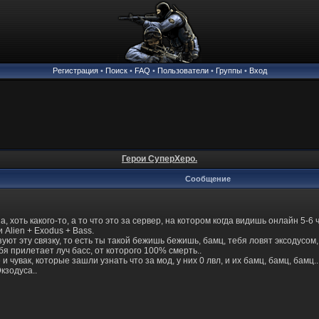
Регистрация
•
Поиск
•
FAQ
•
Пользователи
•
Группы
•
Вход
Герои СуперХеро.
Сообщение
, хоть какого-то, а то что это за сервер, на котором когда видишь онлайн 5-6
 Alien + Exodus + Bass.
ют эту связку, то есть ты такой бежишь бежишь, бамц, тебя ловят эксодусом,
бя прилетает луч басс, от которого 100% смерть..
и чувак, которые зашли узнать что за мод, у них 0 лвл, и их бамц, бамц, бамц..
кзодуса..