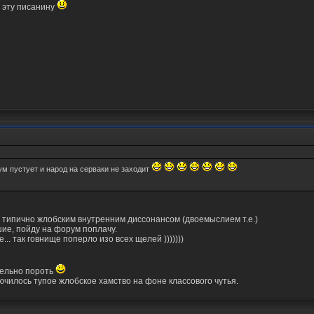
л эту писанину
м пустует и народ на серваки не заходит
с типично жлобским внутренним диссонансом (двоемыслием т.е.)
шие, пойду на форум поплачу.
... так говнище поперло изо всех щелей )))))))
тельно пороть
ключилось тупое жлобское хамство на фоне классового чутья.