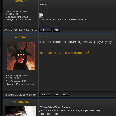
зачем!?
жестко
Зарегистрирован:
_________________
11.04.2009
Сообщения: 2002
Это моя жизнь и я за неё плачу.
Откуда: ГаШИШАрия
Сб Мар 31, 2018 10:45 pm
m()n$ter
кажется, теперь я понимаю, почему форум пустует 
_________________
быстрая связь с администрацией
Зарегистрирован:
02.08.2010
Сообщения: 2551
Откуда: Россия, Пермь
Вс Апр 01, 2018 9:15 am
Konopanga
...
ухахаха, уебан сука..
дворовая шалава ты такая, я ору пиздец...
дитё ебаное..