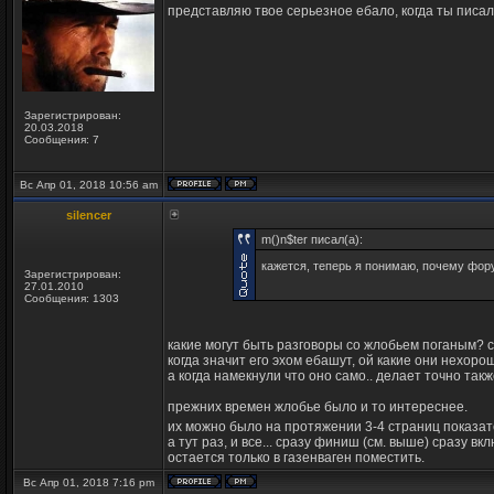
представляю твое серьезное ебало, когда ты писа
Зарегистрирован:
20.03.2018
Сообщения: 7
Вс Апр 01, 2018 10:56 am
silencer
m()n$ter писал(а):
кажется, теперь я понимаю, почему фору
Зарегистрирован:
27.01.2010
Сообщения: 1303
какие могут быть разговоры со жлобьем поганым? 
когда значит его эхом ебашут, ой какие они нехоро
а когда намекнули что оно само.. делает точно также
прежних времен жлобье было и то интереснее.
их можно было на протяжении 3-4 страниц показа
а тут раз, и все... сразу финиш (см. выше) сразу в
остается только в газенваген поместить.
Вс Апр 01, 2018 7:16 pm