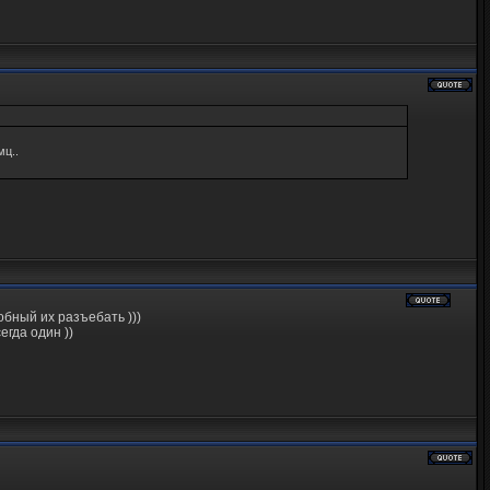
мц..
обный их разъебать )))
егда один ))