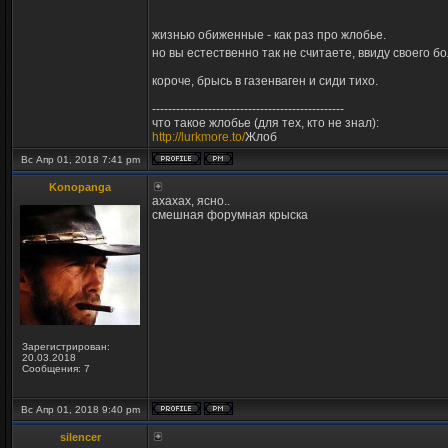
жизнью обиженные - как раз про жлобье.
но вы естественно так не считаете, ввиду своего 
короче, брысь в газенваген и сиди тихо.
------------------------------------------------
что такое жлобье (для тех, кто не знал):
http://lurkmore.to/
Жлоб
Вс Апр 01, 2018 7:41 pm
Konopanga
ахахах, ясно..
смешная форумная крыска
Зарегистрирован:
20.03.2018
Сообщения: 7
Вс Апр 01, 2018 9:40 pm
silencer