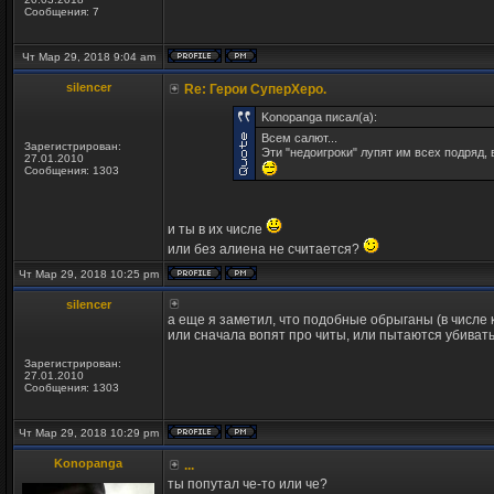
Сообщения: 7
Чт Мар 29, 2018 9:04 am
silencer
Re: Герои СуперХеро.
Konopanga писал(а):
Всем салют...
Зарегистрирован:
Эти "недоигроки" лупят им всех подряд, в
27.01.2010
Сообщения: 1303
и ты в их числе
или без алиена не считается?
Чт Мар 29, 2018 10:25 pm
silencer
а еще я заметил, что подобные обрыганы (в числе 
или сначала вопят про читы, или пытаются убивать с
Зарегистрирован:
27.01.2010
Сообщения: 1303
Чт Мар 29, 2018 10:29 pm
Konopanga
...
ты попутал че-то или че?