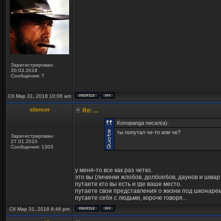
Зарегистрирован:
20.03.2018
Сообщения: 7
Сб Мар 31, 2018 10:06 am
silencer
Re: ...
Konopanga писал(а):
ты попутал че-то или че?
Зарегистрирован:
27.01.2010
Сообщения: 1303
у меня-то все как раз четко.
это вы (личинки жлобов, долбоебов, даунов и шмар 
путаете кто вы есть и где ваше место.
путаете свои представления о жизни под шконаре
путаете себя с людьми, короче говоря...
Сб Мар 31, 2018 6:46 pm