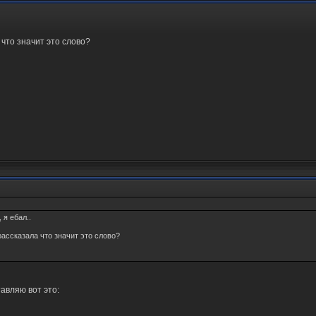
 что значит это слово?
 я ебал..
рассказала что значит это слово?
авляю вот это: