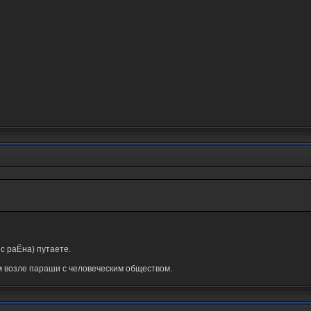
с раЁна) путаете.
м возле параши с человеческим обществом.