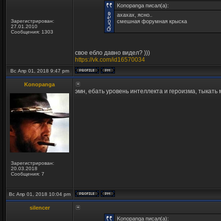
Konopanga писал(а):
ахахах, ясно..
Зарегистрирован:
смешная форумная крыска
27.01.2010
Сообщения: 1303
свое ебло давно видел? )))
https://vk.com/id16570034
Вс Апр 01, 2018 9:47 pm
Konopanga
эмн, ебать уровень интеллекта и героизма, тыкать 
Зарегистрирован:
20.03.2018
Сообщения: 7
Вс Апр 01, 2018 10:04 pm
silencer
Konopanga писал(а):