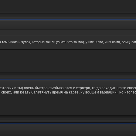
 том числе и чувак, которые зашли узнать что за мод, у них 0 лвл, и их бамц, бамц, ба
которых и ты) очень быстро съебываются с сервера, когда заходит некто спос
воих, или юзать баги/тянуть время на карте, ну вобщем вариации , но итог вс