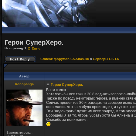
Герои СуперХеро.
На страницу
1
,
2
След.
Список форумов CS.Siras.Ru
»
Серверы CS 1.6
Автор
Konopanga
Герои СуперХеро.
Всем салют...
Хотелось бы все таки в 20!8 поднять вопрос онлайна
Так же по поводу некоторых героев, а именно связки
Сейчас процентов 80 играющих на сервере использу
понимаешь что за лабуда происходит, и тут же в те
Эти "недоигроки" лупят им всех подряд, в том числе 
Вообщем, я за то, чтобы убрать хотя бы Алиена и Э
Спасибо за понимание..
Зарегистрирован:
20.03.2018