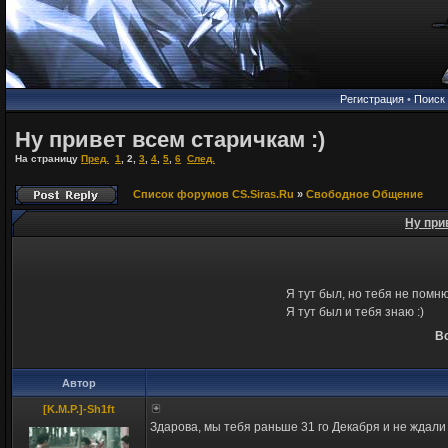
Регистрация
•
Поиск
Ну привет всем старичкам :)
На страницу
Пред.
1
,
2
,
3
,
4
,
5
,
6
След.
Список форумов CS.Siras.Ru
»
Свободное Общение
Ну при
Я тут был, но тебя не помню 
Я тут был и тебя знаю :)
Вс
Автор
[K.M.P.]-Sh1ft
Здарова, мы тебя раньше 31 го Декабря и не ждал