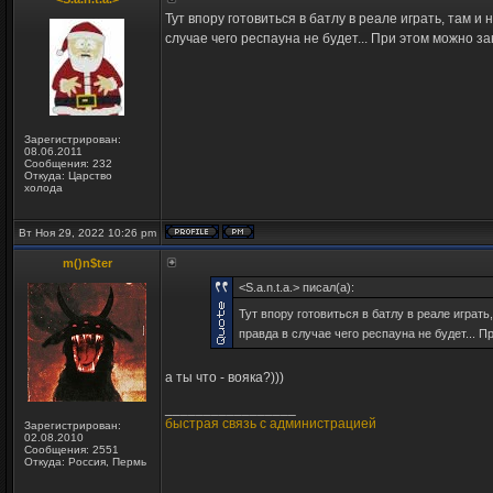
Тут впору готовиться в батлу в реале играть, там и
случае чего респауна не будет... При этом можно з
Зарегистрирован:
08.06.2011
Сообщения: 232
Откуда: Царство
холода
Вт Ноя 29, 2022 10:26 pm
m()n$ter
<S.a.n.t.a.> писал(а):
Тут впору готовиться в батлу в реале играть
правда в случае чего респауна не будет... 
а ты что - вояка?)))
_________________
быстрая связь с администрацией
Зарегистрирован:
02.08.2010
Сообщения: 2551
Откуда: Россия, Пермь