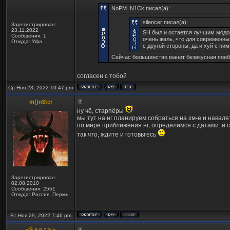
NoPM_N1Ck писал(а):
silencer писал(а):
Зарегистрирован:
23.11.2022
SH был и остается лучшим модом
Сообщения: 1
очень жаль, что для современны
Откуда: Уфа
с другой стороны, да и хуй с ним
Сейчас большинство манит безвкусная поебо
согласен с тобой
Ср Ноя 23, 2022 10:47 pm
m()n$ter
ну чё, старпёры
мы тут на нг планируем собраться на зм-е и навал
по мере приближения нг, определимся с датами. и
так что, ждите и готовьтесь
Зарегистрирован:
02.08.2010
Сообщения: 2551
Откуда: Россия, Пермь
Вт Ноя 29, 2022 7:46 pm
<S.a.n.t.a.>