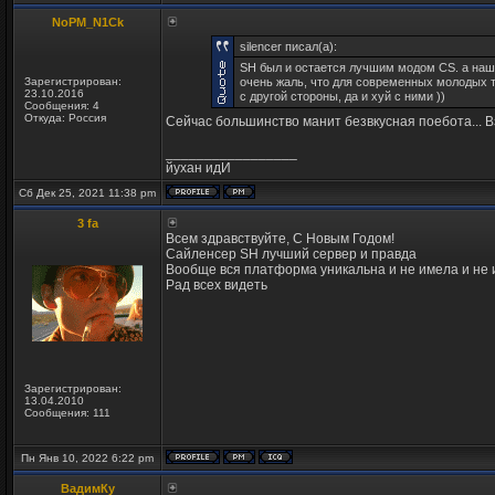
NoPM_N1Ck
silencer писал(а):
SH был и остается лучшим модом CS. а наш
Зарегистрирован:
очень жаль, что для современных молодых 
23.10.2016
с другой стороны, да и хуй с ними ))
Сообщения: 4
Откуда: Россия
Сейчас большинство манит безвкусная поебота... 
_________________
йухан идИ
Сб Дек 25, 2021 11:38 pm
3 fa
Всем здравствуйте, С Новым Годом!
Сайленсер SH лучший сервер и правда
Вообще вся платформа уникальна и не имела и не 
Рад всех видеть
Зарегистрирован:
13.04.2010
Сообщения: 111
Пн Янв 10, 2022 6:22 pm
ВадимКу