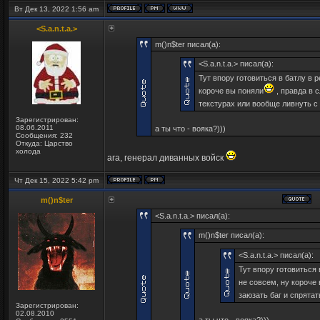
Вт Дек 13, 2022 1:56 am
<S.a.n.t.a.>
m()n$ter писал(а):
<S.a.n.t.a.> писал(а):
Тут впору готовиться в батлу в р
короче вы поняли
, правда в с
текстурах или вообще ливнуть с
Зарегистрирован:
08.06.2011
а ты что - вояка?)))
Сообщения: 232
Откуда: Царство
холода
ага, генерал диванных войск
Чт Дек 15, 2022 5:42 pm
m()n$ter
<S.a.n.t.a.> писал(а):
m()n$ter писал(а):
<S.a.n.t.a.> писал(а):
Тут впору готовиться 
не совсем, ну короче
заюзать баг и спрята
Зарегистрирован:
02.08.2010