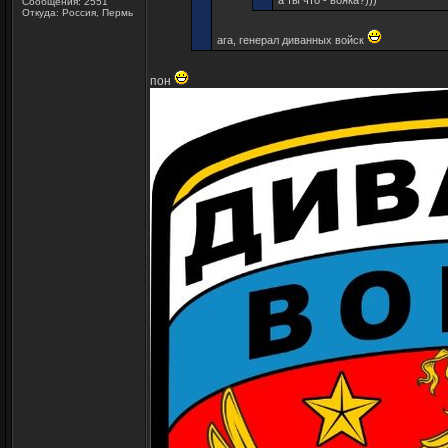
а ты что - вояка?)))
Сообщения: 2551
Откуда: Россия, Пермь
ага, генерал диванных войск
пон