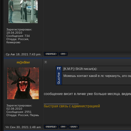
Зарегистрирован:
18.04.2010
Сообщения: 734
Откуда: Россия,
Кемерово
Ср Авг 18, 2021 7:43 pm
m()n$ter
[K.M.P.]-Sh1ft писал(а):
Можешь контакт какой в лс чиркануть, ато 
сообщение висит в личке уже больше месяца. видим
_________________
Зарегистрирован:
быстрая связь с администрацией
02.08.2010
Сообщения: 2551
Откуда: Россия, Пермь
Чт Сен 30, 2021 1:48 am