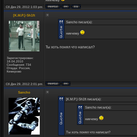
никчему
Сб Дек 29, 2012 1:03 pm
[K.M.P.]-Sh1ft
Sancho писал(а):
никчему
Ты хоть понял что написал?
Зарегистрирован:
18.04.2010
Сообщения: 734
Откуда: Россия,
Кемерово
Сб Дек 29, 2012 2:01 pm
Sancho
[K.M.P.]-Sh1ft писал(а):
Sancho писал(а):
никчему
Ты хоть понял что написал?