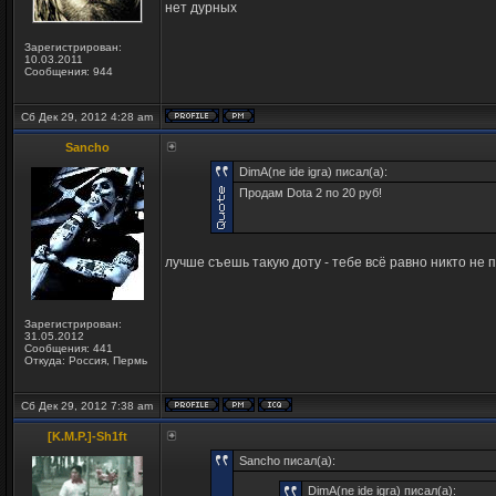
нет дурных
Зарегистрирован:
10.03.2011
Сообщения: 944
Сб Дек 29, 2012 4:28 am
Sancho
DimA(ne ide igra) писал(а):
Продам Dota 2 по 20 руб!
лучше съешь такую доту - тебе всё равно никто не 
Зарегистрирован:
31.05.2012
Сообщения: 441
Откуда: Россия, Пермь
Сб Дек 29, 2012 7:38 am
[K.M.P.]-Sh1ft
Sancho писал(а):
DimA(ne ide igra) писал(а):