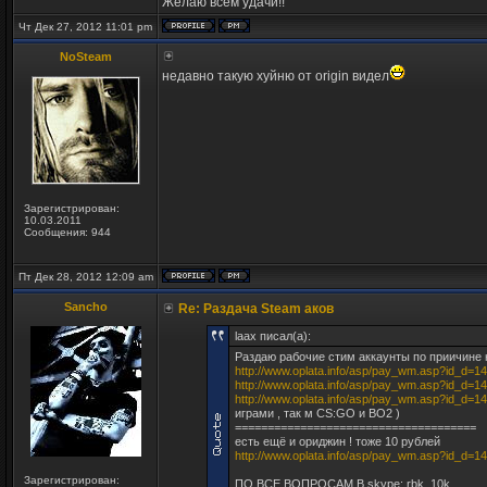
Желаю всем удачи!!
Чт Дек 27, 2012 11:01 pm
NoSteam
недавно такую хуйню от origin видел
Зарегистрирован:
10.03.2011
Сообщения: 944
Пт Дек 28, 2012 12:09 am
Sancho
Re: Раздача Steam аков
laax писал(а):
Раздаю рабочие стим аккаунты по приичине
http://www.oplata.info/asp/pay_wm.asp?id_d=14
http://www.oplata.info/asp/pay_wm.asp?id_d=14
http://www.oplata.info/asp/pay_wm.asp?id_d=14
играми , так м CS:GO и BO2 )
=====================================
есть ещё и ориджин ! тоже 10 рублей
http://www.oplata.info/asp/pay_wm.asp?id_d=14
Зарегистрирован:
ПО ВСЕ ВОПРОСАМ В skype: rbk_10k