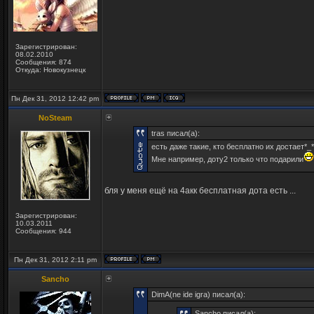
Зарегистрирован:
08.02.2010
Сообщения: 874
Откуда: Новокузнецк
Пн Дек 31, 2012 12:42 pm
NoSteam
tras писал(а):
есть даже такие, кто бесплатно их достает*_*
Мне например, доту2 только что подарили
бля у меня ещё на 4акк бесплатная дота есть ...
Зарегистрирован:
10.03.2011
Сообщения: 944
Пн Дек 31, 2012 2:11 pm
Sancho
DimA(ne ide igra) писал(а):
Sancho писал(а):