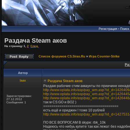
Регистрация
•
Поиск
Раздача Steam аков
На страницу
1
,
2
След.
Список форумов CS.Siras.Ru
»
Игра Counter-Strike
Ра
Автор
laax
Раздача Steam аков
Раздаю рабочие стим аккаунты по приичине ненад
http://www.oplata.info/asp/pay_wm.asp?id_d=1426409&a
http://www.oplata.info/asp/pay_wm.asp?id_d=1426445&a
Зарегистрирован:
http://www.oplata.info/asp/pay_wm.asp?id_d=1426448&a
27.12.2012
так м CS:GO и BO2 )
Сообщения: 1
=====================================
есть ещё и ориджин ! тоже 10 рублей
http://www.oplata.info/asp/pay_wm.asp?id_d=1427531&
ПО ВСЕ ВОПРОСАМ В skype: rbk_10k
Надеюсь что нибуь купите так как лежат без надобн