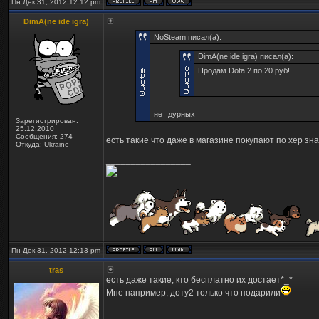
Пн Дек 31, 2012 12:12 pm
DimA(ne ide igra)
NoSteam писал(а):
DimA(ne ide igra) писал(а):
Продам Dota 2 по 20 руб!
нет дурных
Зарегистрирован:
25.12.2010
Сообщения: 274
есть такие что даже в магазине покупают по хер зна 
Откуда: Ukraine
_________________
Пн Дек 31, 2012 12:13 pm
tras
есть даже такие, кто бесплатно их достает*_*
Мне например, доту2 только что подарили