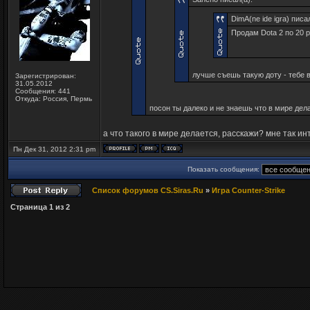
DimA(ne ide igra) писал
Продам Dota 2 по 20 р
лучше съешь такую доту - тебе в
Зарегистрирован:
31.05.2012
Сообщения: 441
Откуда: Россия, Пермь
посон ты далеко и не знаешь что в мире дел
а что такого в мире делается, расскажи? мне так ин
Пн Дек 31, 2012 2:31 pm
Показать сообщения:
Список форумов CS.Siras.Ru
»
Игра Counter-Strike
Страница
1
из
2